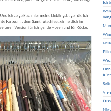
Ich 
Wenn
Und ich zeige Euch hier meine Lieblingsbügel, die ich
häng
nte Farbe, mit dem Samt rutschfest, einheitlich im
Mund
weiteren Version für hängende Hosen und für Röcke.
Wimp
Neue
Pill
Wech
Einh
Küc
Selt
Viel
Fuss
Nie 