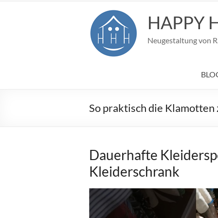
Zum
Inhalt
HAPPY 
springen
Neugestaltung von Rä
BLOG
So praktisch die Klamotte
Dauerhafte Kleidersp
Kleiderschrank