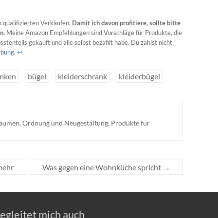
 qualifizierten Verkäufen.
Damit ich davon profitiere, sollte bitte
en.
Meine Amazon Empfehlungen sind Vorschläge für Produkte, die
stenteils gekauft und alle selbst bezahlt habe. Du zahlst nicht
erbung
.
↩︎
enken
bügel
kleiderschrank
kleiderbügel
räumen, Ordnung und Neugestaltung
,
Produkte für
mehr
Was gegen eine Wohnküche spricht
→
egleitet mich auch