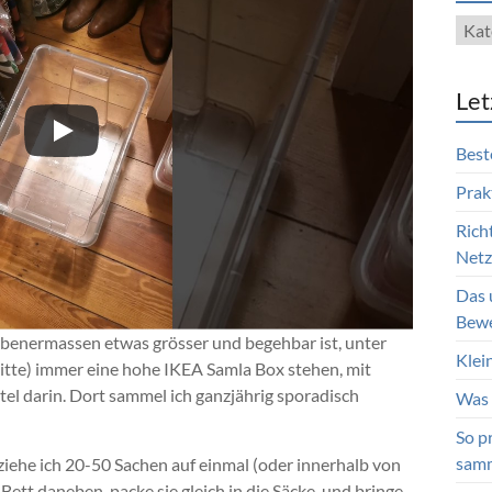
Blog
Kate
Let
Best
Prak
Rich
Netzt
Das 
Bewe
ebenermassen etwas grösser und begehbar ist, unter
Klei
Mitte) immer eine hohe IKEA Samla Box stehen, mit
el darin. Dort sammel ich ganzjährig sporadisch
Was 
So p
sam
ehe ich 20-50 Sachen auf einmal (oder innerhalb von
Bett daneben, packe sie gleich in die Säcke, und bringe