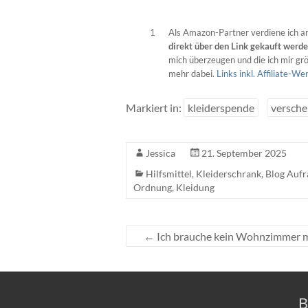
1
Als Amazon-Partner verdiene ich an
direkt über den Link gekauft werd
mich überzeugen und die ich mir grös
mehr dabei.
Links inkl. Affiliate-W
Markiert in:
kleiderspende
versch
Jessica
21. September 2025
Hilfsmittel
,
Kleiderschrank
,
Blog Auf
Ordnung
,
Kleidung
←
Ich brauche kein Wohnzimmer 
B