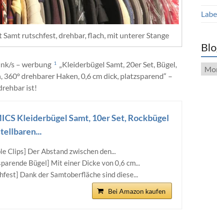
Label
t Samt rutschfest, drehbar, flach, mit unterer Stange
Blo
ink/s – werbung
„
Kleiderbügel Samt, 20er Set, Bügel,
1
Blog
n, 360° drehbarer Haken, 0,6 cm dick, platzsparend“ –
Arch
drehbar ist!
S Kleiderbügel Samt, 10er Set, Rockbügel
tellbaren...
ble Clips] Der Abstand zwischen den...
sparende Bügel] Mit einer Dicke von 0,6 cm...
hfest] Dank der Samtoberfläche sind diese...
Bei Amazon kaufen