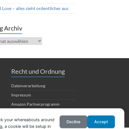
 Love – alles sieht ordentlicher aus
g Archiv
iv
Recht und Ordnung
Datenverarbeitung
Impressum
Amazon Partnerprogramm
ack your whereabouts around
Decline
Accept
, a cookie will be setup in