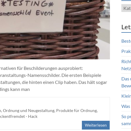
Blog
Kate
Let
Best
Prak
Rich
ernativen für Beschilderungen ausprobiert:
Netzt
ranstaltungs-Namensschilder. Die ersten Beispiele
Das 
taltungen, die hinten einen Clip haben. Das hält sogar
Bewe
rdings kann man
Klei
Was 
, Ordnung und Neugestaltung
,
Produkte für Ordnung
,
So p
ckentfremdet - Hack
sam
Weiterlesen