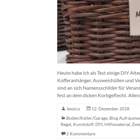
Heute habe ich als Test einige DIY Alt
Kofferanhänger, Ausweishüllen und Ve
sind an sich Namensschilder für Verans
fest an dem dicken Korbgeflecht. Alle
Jessica
12. Dezember 2018
Boden/Keller/Garage
,
Blog Aufräumen
Regal
,
Kunststoff
,
DYI
,
Hilfsmaterial
,
Zwe
2 Kommentare