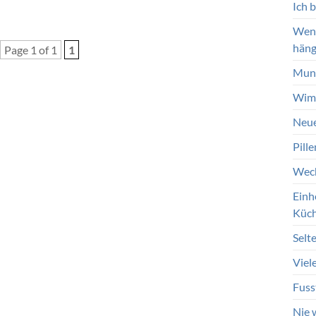
Ich 
Wenn
häng
Page 1 of 1
1
Mund
Wimp
Neue
Pill
Wech
Einh
Küc
Selt
Viel
Fuss
Nie 