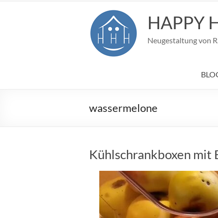
Zum
Inhalt
HAPPY 
springen
Neugestaltung von Rä
BLOG
wassermelone
Kühlschrankboxen mit 