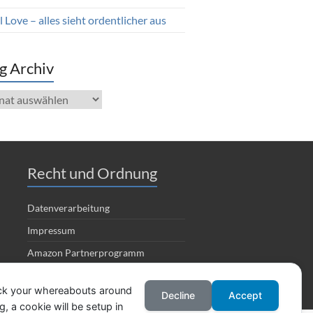
 Love – alles sieht ordentlicher aus
g Archiv
iv
Recht und Ordnung
Datenverarbeitung
Impressum
Amazon Partnerprogramm
ack your whereabouts around
Decline
Accept
, a cookie will be setup in