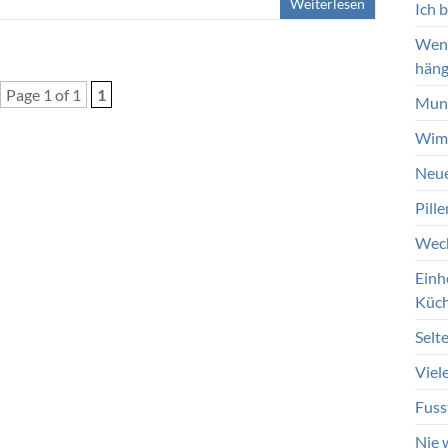
Weiterlesen
Ich 
Wenn
häng
Page 1 of 1
1
Mund
Wimp
Neue
Pill
Wech
Einh
Küc
Selt
Viel
Fuss
Nie 