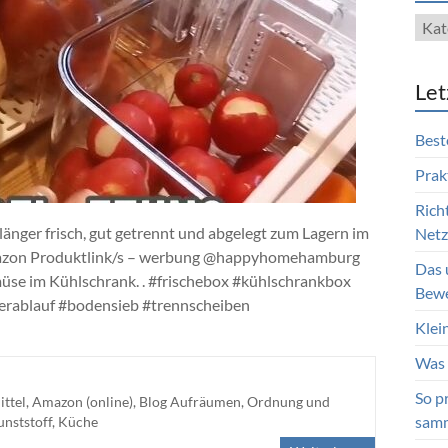
Blog
Kate
Let
Best
Prak
Rich
nger frisch, gut getrennt und abgelegt zum Lagern im
Netzt
mazon Produktlink/s – werbung @happyhomehamburg
Das 
üse im Kühlschrank. . #frischebox #kühlschrankbox
Bewe
erablauf #bodensieb #trennscheiben
Klei
Was 
So p
ttel
,
Amazon (online)
,
Blog Aufräumen, Ordnung und
sam
nststoff
,
Küche