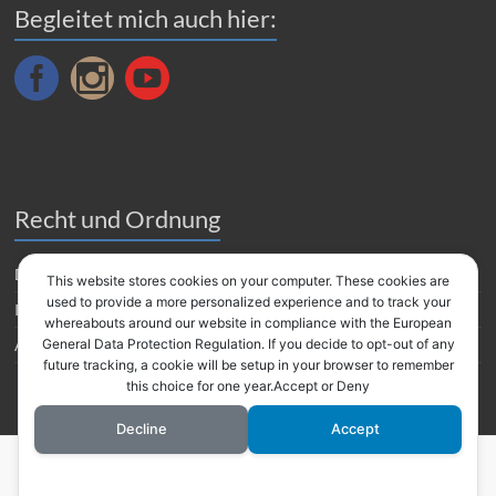
Begleitet mich auch hier:
Recht und Ordnung
Datenverarbeitung
This website stores cookies on your computer. These cookies are
used to provide a more personalized experience and to track your
Impressum
whereabouts around our website in compliance with the European
Amazon Partnerprogramm
General Data Protection Regulation. If you decide to opt-out of any
future tracking, a cookie will be setup in your browser to remember
this choice for one year.Accept or Deny
Decline
Accept
Copyright © 2026
HAPPY HOME HAMBURG
. Alle Rechte vorbehalten. Theme
Spacious
von ThemeGrill. Präsentiert von:
WordPress
.