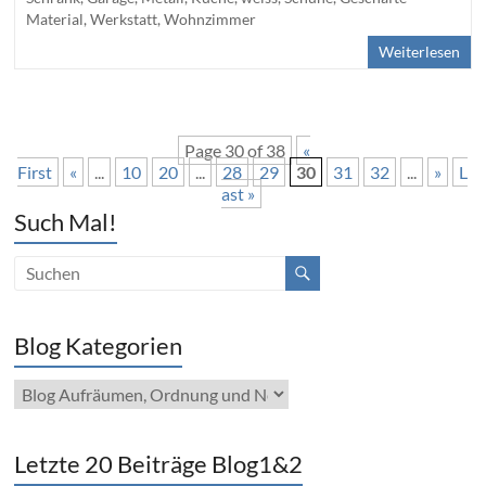
Material
,
Werkstatt
,
Wohnzimmer
Weiterlesen
Page 30 of 38
«
First
«
...
10
20
...
28
29
30
31
32
...
»
L
ast »
Such Mal!
Blog Kategorien
Blog
Kategorien
Letzte 20 Beiträge Blog1&2