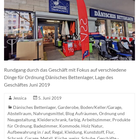
Rundgang durch das Geschäft mit Fokus auf verschiedene
Dinge für Ordnung Dänisches Bettenlager, Lage des
Geschäftes Juni 2019
Jessica
5. Juni 2019
Dänisches Bettenlager
,
Garderobe
,
Boden/Keller/Garage
,
Abstellraum
,
Nahrungsmittel
,
Blog Aufräumen, Ordnung und
Neugestaltung
,
Kleiderschrank
,
farbig
,
Arbeitszimmer
,
Produkte
für Ordnung
,
Badezimmer
,
Kommode
,
Holz Natur
,
Aufbewahrung in / auf
,
Regal
,
Kleidung
,
Kunststoff
,
Flur
,
Schrank
,
Garage
,
Metall
,
Küche
,
weiss
,
Schuhe
,
Geschäfte -