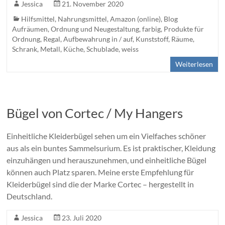
Jessica
21. November 2020
Hilfsmittel
,
Nahrungsmittel
,
Amazon (online)
,
Blog
Aufräumen, Ordnung und Neugestaltung
,
farbig
,
Produkte für
Ordnung
,
Regal
,
Aufbewahrung in / auf
,
Kunststoff
,
Räume
,
Schrank
,
Metall
,
Küche
,
Schublade
,
weiss
Weiterlesen
Bügel von Cortec / My Hangers
Einheitliche Kleiderbügel sehen um ein Vielfaches schöner
aus als ein buntes Sammelsurium. Es ist praktischer, Kleidung
einzuhängen und herauszunehmen, und einheitliche Bügel
können auch Platz sparen. Meine erste Empfehlung für
Kleiderbügel sind die der Marke Cortec – hergestellt in
Deutschland.
Jessica
23. Juli 2020