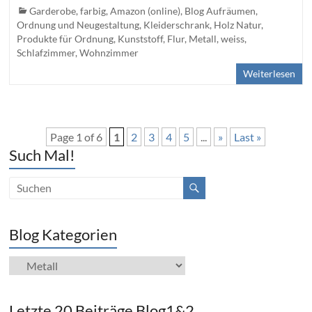
Garderobe
,
farbig
,
Amazon (online)
,
Blog Aufräumen,
Ordnung und Neugestaltung
,
Kleiderschrank
,
Holz Natur
,
Produkte für Ordnung
,
Kunststoff
,
Flur
,
Metall
,
weiss
,
Schlafzimmer
,
Wohnzimmer
Weiterlesen
Page 1 of 6
1
2
3
4
5
...
»
Last »
Such Mal!
Blog Kategorien
Blog
Kategorien
Letzte 20 Beiträge Blog1&2