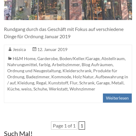
Rundgang durch das Geschäft mit Fokus auf verschiedene
Dinge für Ordnung Januar 2019
Jessica
12. Januar 2019
H&M Home
,
Garderobe
,
Boden/Keller/Garage
,
Abstellraum
,
Nahrungsmittel
,
farbig
,
Arbeitszimmer
,
Blog Aufräumen,
Ordnung und Neugestaltung
,
Kleiderschrank
,
Produkte für
Ordnung
,
Badezimmer
,
Kommode
,
Holz Natur
,
Aufbewahrung in
/ auf
,
Kleidung
,
Regal
,
Kunststoff
,
Flur
,
Schrank
,
Garage
,
Metall
,
Küche
,
weiss
,
Schuhe
,
Werkstatt
,
Wohnzimmer
Weiterlesen
Page 1 of 1
1
Such Mal!