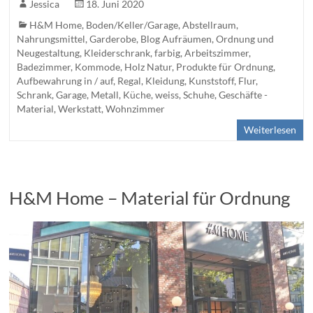
Jessica
18. Juni 2020
H&M Home
,
Boden/Keller/Garage
,
Abstellraum
,
Nahrungsmittel
,
Garderobe
,
Blog Aufräumen, Ordnung und
Neugestaltung
,
Kleiderschrank
,
farbig
,
Arbeitszimmer
,
Badezimmer
,
Kommode
,
Holz Natur
,
Produkte für Ordnung
,
Aufbewahrung in / auf
,
Regal
,
Kleidung
,
Kunststoff
,
Flur
,
Schrank
,
Garage
,
Metall
,
Küche
,
weiss
,
Schuhe
,
Geschäfte -
Material
,
Werkstatt
,
Wohnzimmer
Weiterlesen
H&M Home – Material für Ordnung