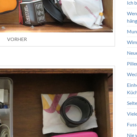
Ich 
Wenn
häng
Mund
VORHER
Wimp
Neue
Pill
Wech
Einh
Küc
Selt
Viel
Fuss
Nie 