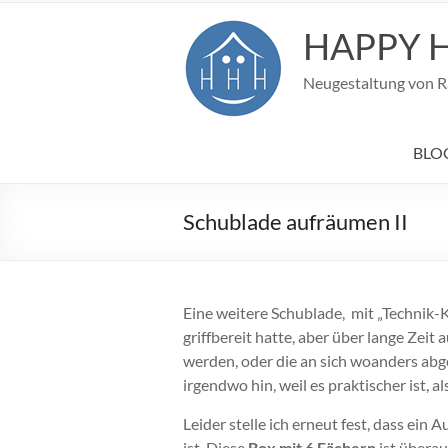
Zum
Inhalt
HAPPY 
springen
Neugestaltung von Rä
BLOG
Schublade aufräumen II
Eine weitere Schublade, mit „Technik
griffbereit hatte, aber über lange Zei
werden, oder die an sich woanders ab
irgendwo hin, weil es praktischer ist, a
Leider stelle ich erneut fest, dass ei
ist. Diese
Box mit 6 Fächern
ist überau