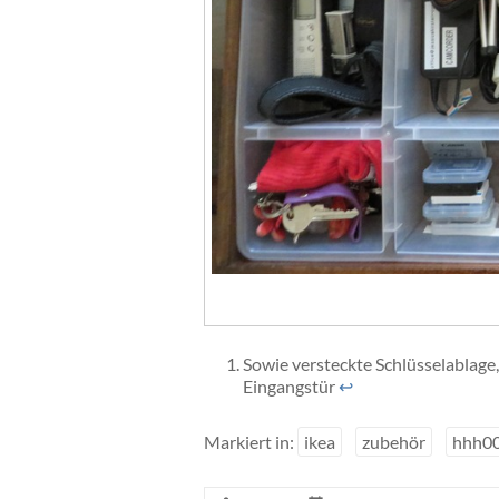
Sowie versteckte Schlüsselablage,
Eingangstür
↩
Markiert in:
ikea
zubehör
hhh0