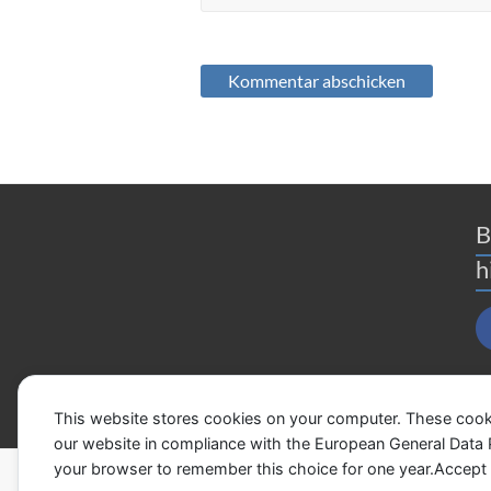
B
h
This website stores cookies on your computer. These cook
our website in compliance with the European General Data Pro
your browser to remember this choice for one year.Accept
Copyright © 2026
HAPPY HOME HAMBURG
. Al
ThemeGrill. Präsentiert von:
WordPress
.