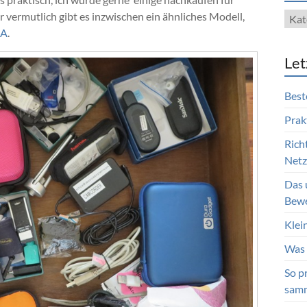
Blog
 vermutlich gibt es inzwischen ein ähnliches Modell,
Kate
EA
.
Let
Best
Prak
Rich
Netzt
Das 
Bewe
Klei
Was 
So p
sam