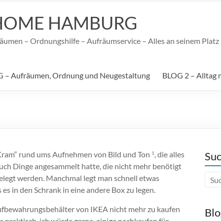
HOME HAMBURG
umen – Ordnungshilfe – Aufräumservice – Alles an seinem Platz –
 – Aufräumen, Ordnung und Neugestaltung
BLOG 2 – Alltag 
-Kram“ rund ums Aufnehmen von Bild und Ton
, die alles
Suc
1
t auch Dinge angesammelt hatte, die nicht mehr benötigt
gelegt werden. Manchmal legt man schnell etwas
ls es in den Schrank in eine andere Box zu legen.
n Aufbewahrungsbehälter von IKEA nicht mehr zu kaufen
Blo
s praktisch, ich würde gerne einige nachkaufen für